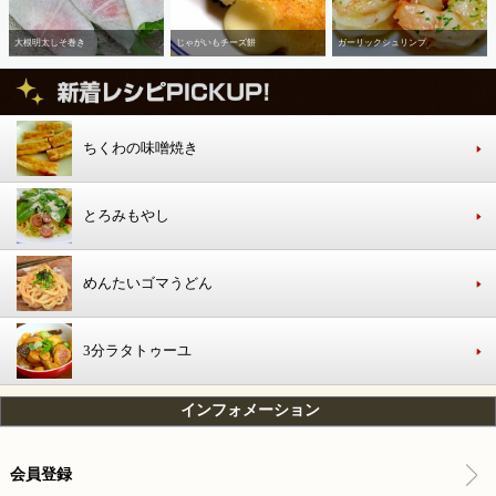
大根明太しそ巻き
じゃがいもチーズ餅
ガーリックシュリンプ
ちくわの味噌焼き
とろみもやし
めんたいゴマうどん
3分ラタトゥーユ
インフォメーション
会員登録